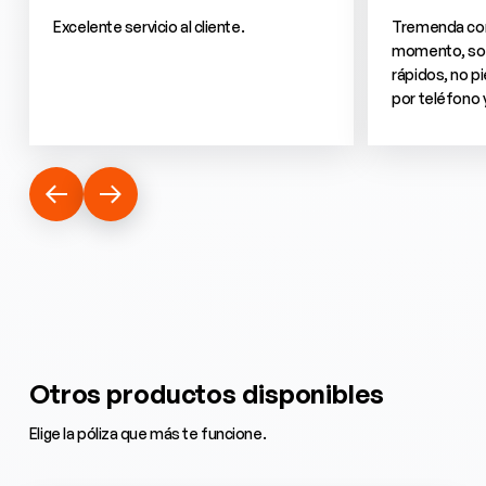
Excelente servicio al cliente.
Tremenda comp
momento, son
rápidos, no pi
por teléfono y 
Otros productos disponibles
Elige la póliza que más te funcione.