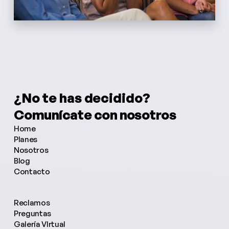
¿No te has decidido?
¿Necesitas más información?
Comunícate con nosotros
¿Tienes alguna pregunta?
Home
Planes
Nosotros
Blog
Contacto
Reclamos
Preguntas
Galería VIrtual