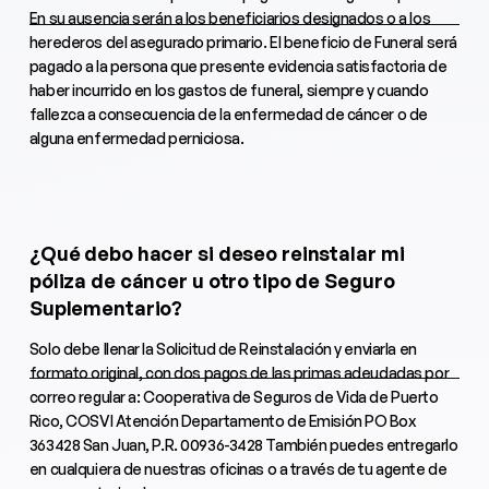
En su ausencia serán a los beneficiarios designados o a los
herederos del asegurado primario. El beneficio de Funeral será
pagado a la persona que presente evidencia satisfactoria de
haber incurrido en los gastos de funeral, siempre y cuando
fallezca a consecuencia de la enfermedad de cáncer o de
alguna enfermedad perniciosa.
¿Qué debo hacer si deseo reinstalar mi
póliza de cáncer u otro tipo de Seguro
Suplementario?
Solo debe llenar la Solicitud de Reinstalación y enviarla en
formato original, con dos pagos de las primas adeudadas por
correo regular a: Cooperativa de Seguros de Vida de Puerto
Rico, COSVI Atención Departamento de Emisión PO Box
363428 San Juan, P.R. 00936-3428 También puedes entregarlo
en cualquiera de nuestras oficinas o a través de tu agente de