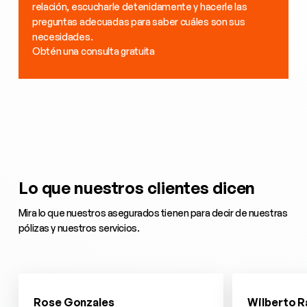
relación, escucharle detenidamente y hacerle las
preguntas adecuadas para saber cuáles son sus
necesidades.
Obtén una consulta gratuita
Lo que nuestros clientes dicen
Mira lo que nuestros asegurados tienen para decir de nuestras
pólizas y nuestros servicios.
Rose Gonzales
Wilberto 