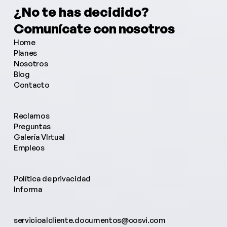
¿No te has decidido?
¿Necesitas más información?
Comunícate con nosotros
¿Tienes alguna pregunta?
Home
Planes
Nosotros
Blog
Contacto
Reclamos
Preguntas
Galería VIrtual
Empleos
Política de privacidad
Informa
servicioalcliente.documentos@cosvi.com